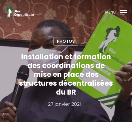
MENU
Appuyez sur entrée pour rechercher ou sur ESC
pour fermer
PHOTOS
Installation et formation
des coordinations de
mise en place des
structures décentralisées
du BR
27 janvier 2021