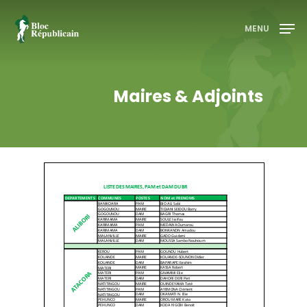
MENU
Appuyez sur entrée pour rechercher ou sur ESC
Maires & Adjoints
pour fermer