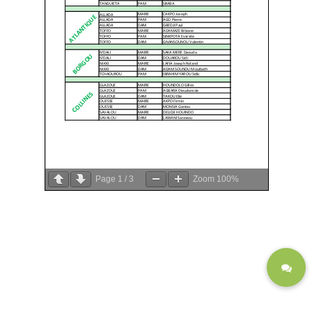
Page
1
/
3
Zoom
100%