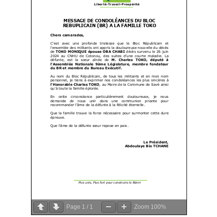
Page
1
/
1
Zoom
100%