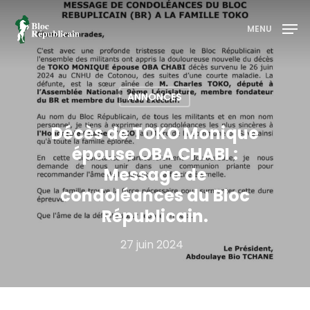
MENU
Appuyez sur entrée pour rechercher ou sur ESC
pour fermer
ANNONCES
Décès de TOKO Monique
épouse OBA CHABI :
Message de
condoléances du Bloc
Républicain.
27 juin 2024